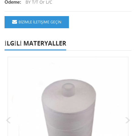
BY T/T Or L/C
Ödeme:
BIZIMLE ILETIŞIME GEÇIN
ILGILI MATERYALLER