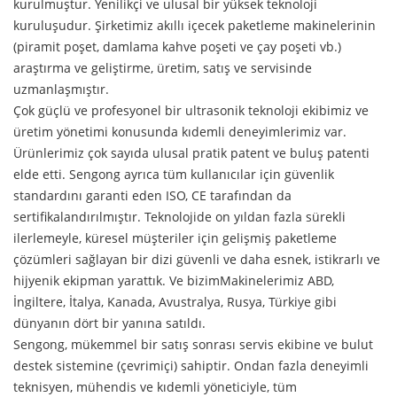
kurulmuştur. Yenilikçi ve ulusal bir yüksek teknoloji
kuruluşudur. Şirketimiz akıllı içecek paketleme makinelerinin
(piramit poşet, damlama kahve poşeti ve çay poşeti vb.)
araştırma ve geliştirme, üretim, satış ve servisinde
uzmanlaşmıştır.
Çok güçlü ve profesyonel bir ultrasonik teknoloji ekibimiz ve
üretim yönetimi konusunda kıdemli deneyimlerimiz var.
Ürünlerimiz çok sayıda ulusal pratik patent ve buluş patenti
elde etti. Sengong ayrıca tüm kullanıcılar için güvenlik
standardını garanti eden ISO, CE tarafından da
sertifikalandırılmıştır. Teknolojide on yıldan fazla sürekli
ilerlemeyle, küresel müşteriler için gelişmiş paketleme
çözümleri sağlayan bir dizi güvenli ve daha esnek, istikrarlı ve
hijyenik ekipman yarattık. Ve bizim
Makinelerimiz ABD,
İngiltere, İtalya, Kanada, Avustralya, Rusya, Türkiye gibi
dünyanın dört bir yanına satıldı.
Sengong, mükemmel bir satış sonrası servis ekibine ve bulut
destek sistemine (çevrimiçi) sahiptir. Ondan fazla deneyimli
teknisyen, mühendis ve kıdemli yöneticiyle, tüm