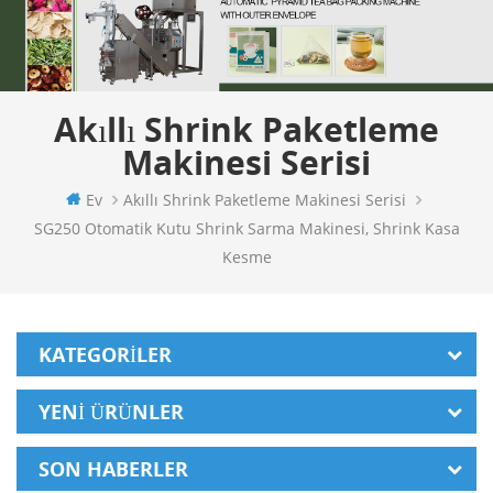
Akıllı Shrink Paketleme
Makinesi Serisi
Ev
Akıllı Shrink Paketleme Makinesi Serisi
SG250 Otomatik Kutu Shrink Sarma Makinesi, Shrink Kasa
Kesme
KATEGORILER
YENI ÜRÜNLER
SON HABERLER