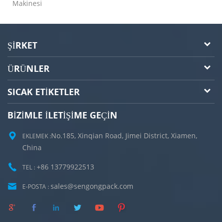
Makinesi
ŞIRKET
ÜRÜNLER
SICAK ETIKETLER
BIZIMLE ILETIŞIME GEÇIN
No.185, Xinqian Road, Jimei District, Xiamen,
EKLEMEK :
China
+86 13779922513
TEL :
sales@sengongpack.com
E-POSTA :