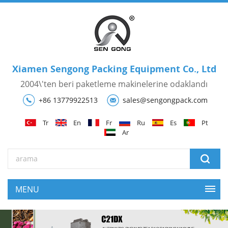
Xiamen Sengong Packing Equipment Co., Ltd
2004\'ten beri paketleme makinelerine odaklandı
+86 13779922513
sales@sengongpack.com
Tr
En
Fr
Ru
Es
Pt
Ar