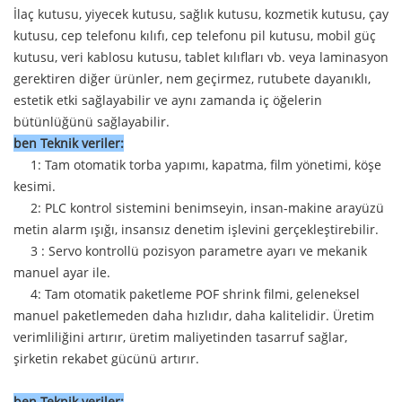
İlaç kutusu, yiyecek kutusu, sağlık kutusu, kozmetik kutusu, çay
kutusu, cep telefonu kılıfı, cep telefonu pil kutusu, mobil güç
kutusu, veri kablosu kutusu, tablet kılıfları vb. veya laminasyon
gerektiren diğer ürünler, nem geçirmez, rutubete dayanıklı,
estetik etki sağlayabilir ve aynı zamanda iç öğelerin
bütünlüğünü sağlayabilir.
ben
Teknik veriler
:
1: Tam otomatik torba yapımı, kapatma, film yönetimi, köşe
kesimi.
2: PLC kontrol sistemini benimseyin, insan-makine arayüzü
metin alarm ışığı, insansız denetim işlevini gerçekleştirebilir.
3 : Servo kontrollü pozisyon parametre ayarı ve mekanik
manuel ayar ile.
4: Tam otomatik paketleme POF shrink filmi, geleneksel
manuel paketlemeden daha hızlıdır, daha kalitelidir. Üretim
verimliliğini artırır, üretim maliyetinden tasarruf sağlar,
şirketin rekabet gücünü artırır.
ben
Teknik veriler
: