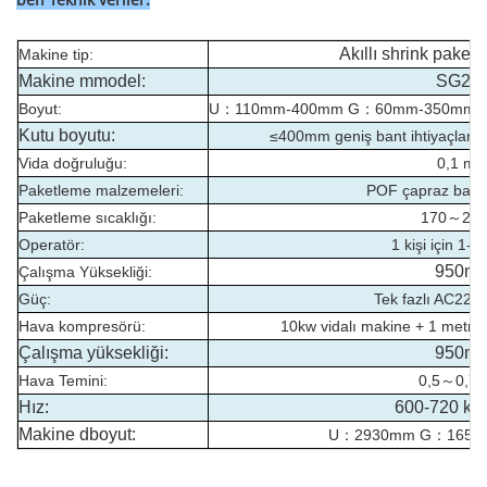
Akıllı shrink paket
Makine
tip:
M
akine m
model
:
SG25
Boyut:
U：110mm-400mm G：60mm-350mm 
Kutu boyutu:
≤400mm geniş bant ihtiyaçları
Vida doğruluğu:
0,1 m
Paketleme malzemeleri:
POF çapraz bağlı 
Paketleme sıcaklığı:
170～260
Operatör:
1 kişi için 1-
950m
Çalışma Yüksekliği:
Güç:
Tek fazlı AC220
Hava kompresörü:
10kw vidalı makine + 1 metre
Çalışma yüksekliği:
950m
Hava Temini:
0,5～0,7
Hız:
600-720 kut
Makine d
boyut
:
U：2930mm G：1650