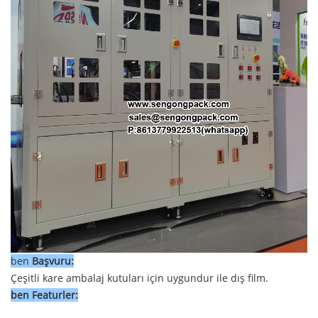
ben
Başvuru:
Çeşitli kare ambalaj kutuları için uygundur
ile
dış film.
ben
Fea
turler: