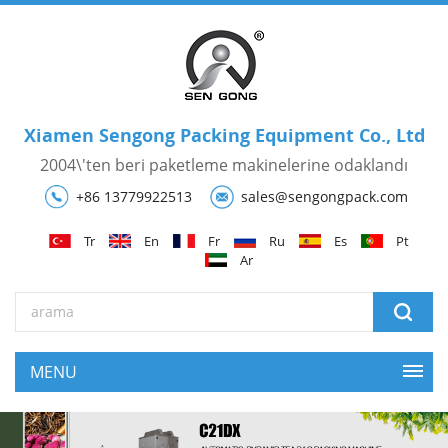
Xiamen Sengong Packing Equipment Co., Ltd
2004\'ten beri paketleme makinelerine odaklandı
+86 13779922513
sales@sengongpack.com
Tr
En
Fr
Ru
Es
Pt
Ar