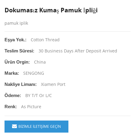
Dokumasız Kumaş Pamuk İpliği
pamuk iplik
Cotton Thread
Eşya Yok.:
30 Business Days After Deposit Arrived
Teslim Süresi:
China
Ürün Orgin:
SENGONG
Marka:
Xiamen Port
Nakliye Limanı:
BY T/T Or L/C
Ödeme:
As Picture
Renk:
BIZIMLE ILETIŞIME GEÇIN