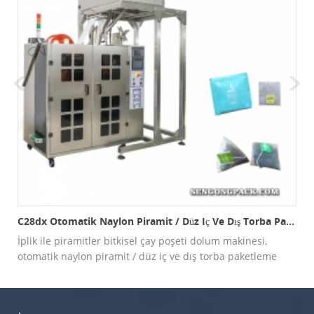
 Paketleme Makinesi
C28dx Otomatik Naylon Piramit / Düz Iç Ve Dış Torba Paketleme Makinesi
İplik ile piramitler bitkisel çay poşeti dolum makinesi,
otomatik naylon piramit / düz iç ve dış torba paketleme
makinesi