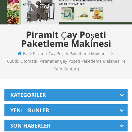
Piramit Çay Poşeti
Paketleme Makinesi
Ev
Piramit Çay Poşeti Paketleme Makinesi
C20dx Otomatik Piramitler Çay Poşeti Paketleme Makinesi (4
Kafa Kantarı)
KATEGORILER
YENI ÜRÜNLER
SON HABERLER