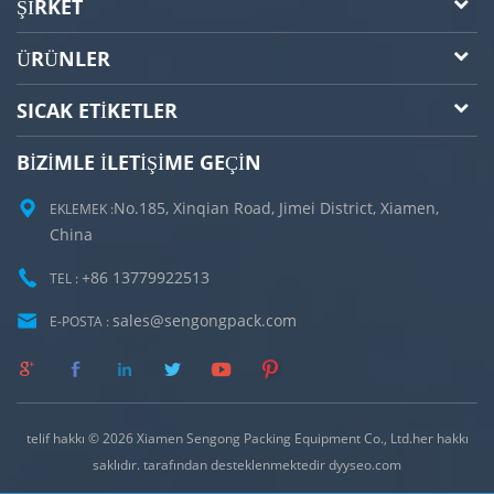
ŞIRKET
ÜRÜNLER
SICAK ETIKETLER
BIZIMLE ILETIŞIME GEÇIN
No.185, Xinqian Road, Jimei District, Xiamen,
EKLEMEK :
China
+86 13779922513
TEL :
sales@sengongpack.com
E-POSTA :
telif hakkı © 2026 Xiamen Sengong Packing Equipment Co., Ltd.her hakkı
saklıdır. tarafından desteklenmektedir
dyyseo.com