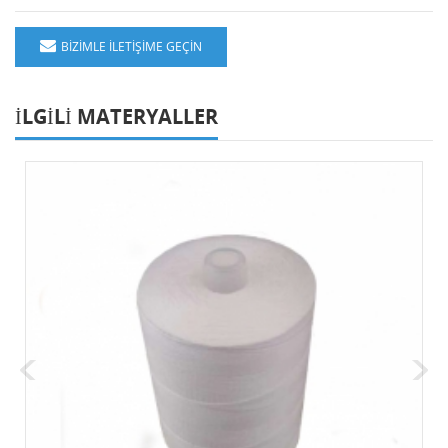
BIZIMLE ILETIŞIME GEÇIN
ILGILI MATERYALLER