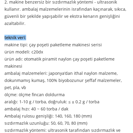
2. makine benzersiz bir sızdırmazlık yöntemi - ultrasonik
kullanır. ambalaj malzemelerinin israfından kaçınarak, sıkıca,
güvenli bir şekilde yapışabilir ve ekstra kenarın genişliğini
azaltabilir.
teknik veri:
makine tipi: çay poşeti paketleme makinesi serisi
ürün modeli: c20dx
ürün adı: otomatik piramit naylon çay poşeti paketleme
makinesi
ambalaj malzemeleri: japonya'dan ithal naylon malzeme,
dokunmamış kumaş, 100% biyobozunur şeffaf malzemeler,
pet, pla, vb
ölçme: ölçme fincan doldurma
aralığı: 1-10 g / torba, doğruluk: ≤ ± 0.2 g / torba
ambalaj hızı: 40 ~ 60 torba / dak
Ambalaj rulosu genişliği: 140, 160, 180 (mm)
sızdırmazlık uzunluğu: 50, 60, 70, 80 (mm)
sızdırmazlık yöntemi: ultrasonik tarafından sızdırmazlık ve