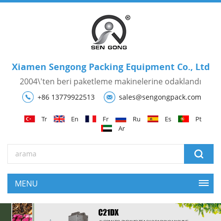
Xiamen Sengong Packing Equipment Co., Ltd
2004\'ten beri paketleme makinelerine odaklandı
+86 13779922513
sales@sengongpack.com
Tr
En
Fr
Ru
Es
Pt
Ar