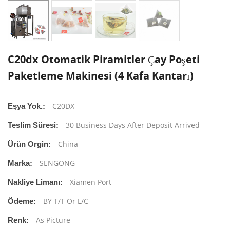
C20dx Otomatik Piramitler Çay Poşeti
Paketleme Makinesi (4 Kafa Kantarı)
C20DX
Eşya Yok.:
30 Business Days After Deposit Arrived
Teslim Süresi:
China
Ürün Orgin:
SENGONG
Marka:
Xiamen Port
Nakliye Limanı:
BY T/T Or L/C
Ödeme:
As Picture
Renk: