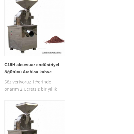
çalıştırma eğitimi
C19H aksesuar endüstriyel
öğütücü Arabica kahve
makinesi
Söz veriyoruz 1:Yerinde
onarım 2:Ücretsiz bir yıllık
garanti 3:Ücretsiz makine
testi 4:Ücretsiz makine
çalıştırma eğitimi