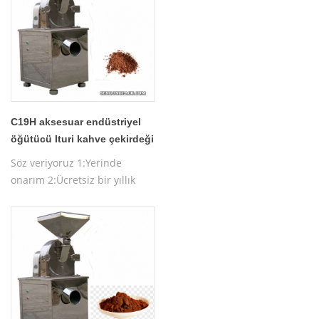
C19H aksesuar endüstriyel
öğütücü Ituri kahve çekirdeği
makinesi
Söz veriyoruz 1:Yerinde
onarım 2:Ücretsiz bir yıllık
garanti 3:Ücretsiz makine
testi 4:Ücretsiz makine
çalıştırma eğitimi