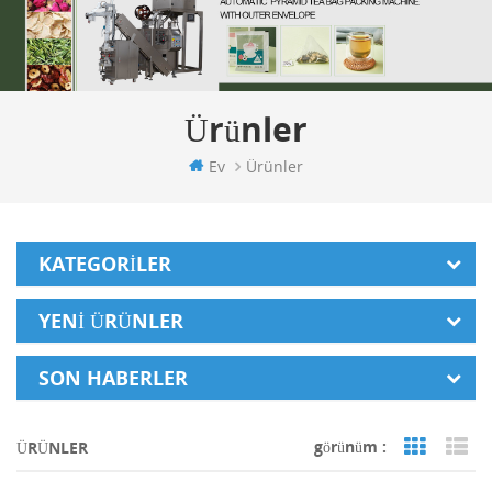
Ürünler
Ev
Ürünler
KATEGORILER
YENI ÜRÜNLER
SON HABERLER
görünüm :
ÜRÜNLER
Grid Vi
Li