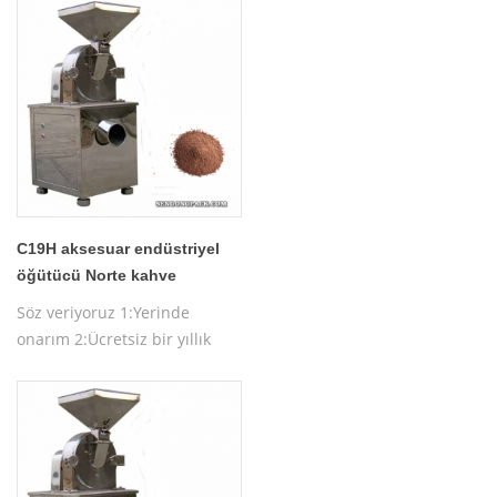
testi 4:Ücretsiz makine
çalıştırma eğitimi
C19H aksesuar endüstriyel
öğütücü Norte kahve
çekirdeği makinesi
Söz veriyoruz 1:Yerinde
onarım 2:Ücretsiz bir yıllık
garanti 3:Ücretsiz makine
testi 4:Ücretsiz makine
çalıştırma eğitimi