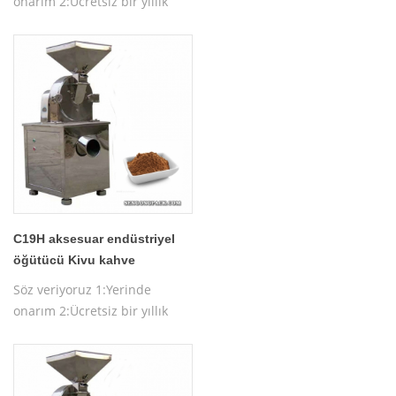
onarım 2:Ücretsiz bir yıllık
garanti 3:Ücretsiz makine
testi 4:Ücretsiz makine
çalıştırma eğitimi
C19H aksesuar endüstriyel
öğütücü Kivu kahve
çekirdeği makinesi
Söz veriyoruz 1:Yerinde
onarım 2:Ücretsiz bir yıllık
garanti 3:Ücretsiz makine
testi 4:Ücretsiz makine
çalıştırma eğitimi