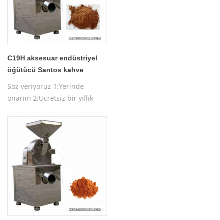
C19H aksesuar endüstriyel
öğütücü Santos kahve
makinesi
Söz veriyoruz 1:Yerinde
onarım 2:Ücretsiz bir yıllık
garanti 3:Ücretsiz makine
testi 4:Ücretsiz makine
çalıştırma eğitimi