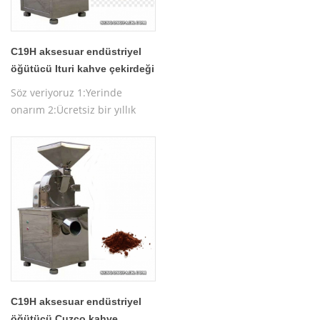
C19H aksesuar endüstriyel
öğütücü Ituri kahve çekirdeği
makinesi
Söz veriyoruz 1:Yerinde
onarım 2:Ücretsiz bir yıllık
garanti 3:Ücretsiz makine
testi 4:Ücretsiz makine
çalıştırma eğitimi
C19H aksesuar endüstriyel
öğütücü Cuzco kahve