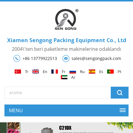
Xiamen Sengong Packing Equipment Co., Ltd
2004\'ten beri paketleme makinelerine odaklandı
+86 13779922513
sales@sengongpack.com
Tr
En
Fr
Ru
Es
Pt
Ar