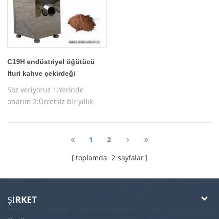
C19H endüstriyel öğütücü
Ituri kahve çekirdeği
makinesi
Söz veriyoruz 1:Yerinde
onarım 2:Ücretsiz bir yıllık
garanti 3:Ücretsiz makine
testi 4:Ücretsiz makine
çalıştırma eğitimi
1
2
toplamda
2
sayfalar
ŞIRKET