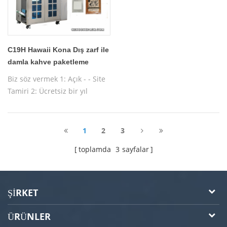
C19H Hawaii Kona Dış zarf ile
damla kahve paketleme
makinesi
Biz söz vermek 1: Açık - - Site
Tamiri 2: Ücretsiz bir yıl
garanti 3: Ücretsiz test
Makinası 4: Ücretsiz işletim
makinesi eğitimi
1
2
3
toplamda
3
sayfalar
ŞIRKET
ÜRÜNLER