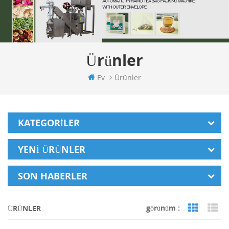
Ürünler
Ev
Ürünler
KATEGORILER
YENI ÜRÜNLER
SON HABERLER
görünüm :
ÜRÜNLER
Grid Vi
Li