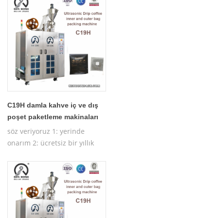
makine eğitimi
C19H damla kahve iç ve dış
poşet paketleme makinaları
söz veriyoruz 1: yerinde
onarım 2: ücretsiz bir yıllık
garanti 3: ücretsiz test
makinesi 4: ücretsiz çalışan
makine eğitimi