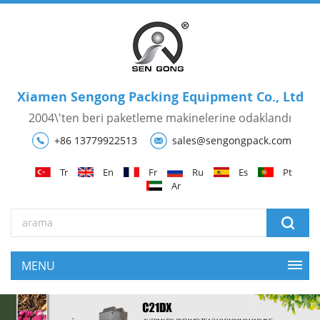
Xiamen Sengong Packing Equipment Co., Ltd
2004\'ten beri paketleme makinelerine odaklandı
+86 13779922513
sales@sengongpack.com
Tr
En
Fr
Ru
Es
Pt
Ar