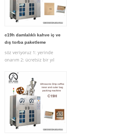
c19h damlalıklı kahve iç ve
dış torba paketleme
makinaları
söz veriyoruz 1: yerinde
onarım 2: ücretsiz bir yıl
garanti 3: ücretsiz test
makinesi 4: ücretsiz işletim
makine eğitimi