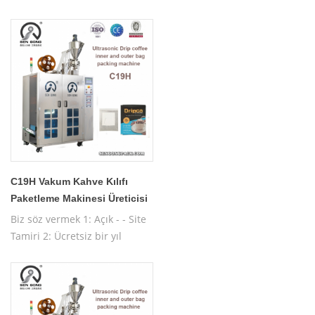
garanti 3: ücretsiz test
makinesi 4: ücretsiz işletim
makine eğitimi
C19H Vakum Kahve Kılıfı
Paketleme Makinesi Üreticisi
Biz söz vermek 1: Açık - - Site
Tamiri 2: Ücretsiz bir yıl
garanti 3: Ücretsiz test
Makinası 4: Ücretsiz işletim
makinesi eğitimi